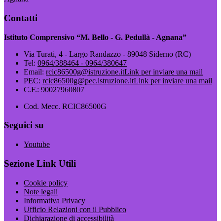
Contatti
Istituto Comprensivo “M. Bello - G. Pedullà - Agnana”
Via Turati, 4 - Largo Randazzo - 89048 Siderno (RC)
Tel:
0964/388464 - 0964/380647
Email:
rcic86500g@istruzione.it
Link per inviare una mail
PEC:
rcic86500g@pec.istruzione.it
Link per inviare una mail
C.F.: 90027960807
Cod. Mecc. RCIC86500G
Seguici su
Youtube
Sezione Link Utili
Cookie policy
Note legali
Informativa Privacy
Ufficio Relazioni con il Pubblico
Dichiarazione di accessibilità