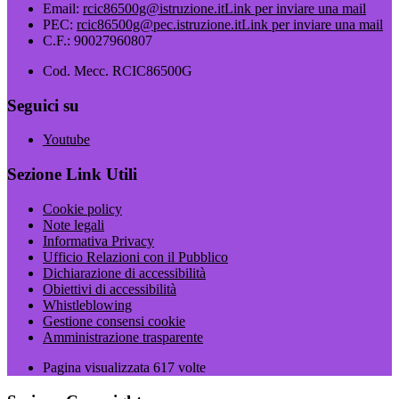
Email:
rcic86500g@istruzione.it
Link per inviare una mail
PEC:
rcic86500g@pec.istruzione.it
Link per inviare una mail
C.F.: 90027960807
Cod. Mecc. RCIC86500G
Seguici su
Youtube
Sezione Link Utili
Cookie policy
Note legali
Informativa Privacy
Ufficio Relazioni con il Pubblico
Dichiarazione di accessibilità
Obiettivi di accessibilità
Whistleblowing
Gestione consensi cookie
Amministrazione trasparente
Pagina visualizzata
617
volte