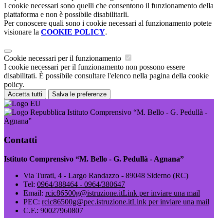
I cookie necessari sono quelli che consentono il funzionamento della
piattaforma e non è possibile disabilitarli.
Per conoscere quali sono i cookie necessari al funzionamento potete
visionare la
COOKIE POLICY
.
Cookie necessari per il funzionamento
I cookie necessari per il funzionamento non possono essere
disabilitati. È possibile consultare l'elenco nella pagina della cookie
policy.
Accetta tutti
Salva le preferenze
Istituto Comprensivo “M. Bello - G. Pedullà -
Agnana”
Contatti
Istituto Comprensivo “M. Bello - G. Pedullà - Agnana”
Via Turati, 4 - Largo Randazzo - 89048 Siderno (RC)
Tel:
0964/388464 - 0964/380647
Email:
rcic86500g@istruzione.it
Link per inviare una mail
PEC:
rcic86500g@pec.istruzione.it
Link per inviare una mail
C.F.: 90027960807