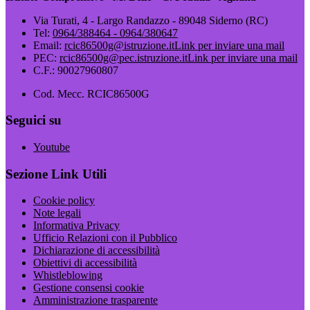
Via Turati, 4 - Largo Randazzo - 89048 Siderno (RC)
Tel:
0964/388464 - 0964/380647
Email:
rcic86500g@istruzione.it
Link per inviare una mail
PEC:
rcic86500g@pec.istruzione.it
Link per inviare una mail
C.F.: 90027960807
Cod. Mecc. RCIC86500G
Seguici su
Youtube
Sezione Link Utili
Cookie policy
Note legali
Informativa Privacy
Ufficio Relazioni con il Pubblico
Dichiarazione di accessibilità
Obiettivi di accessibilità
Whistleblowing
Gestione consensi cookie
Amministrazione trasparente