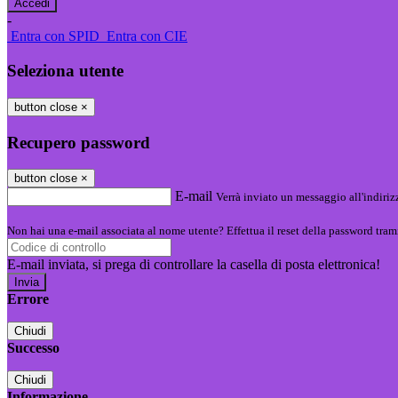
-
Entra con SPID
Entra con CIE
Seleziona utente
button close
×
Recupero password
button close
×
E-mail
Verrà inviato un messaggio all'indirizz
Non hai una e-mail associata al nome utente? Effettua il reset della password tram
E-mail inviata, si prega di controllare la casella di posta elettronica!
Errore
Chiudi
Successo
Chiudi
Informazione