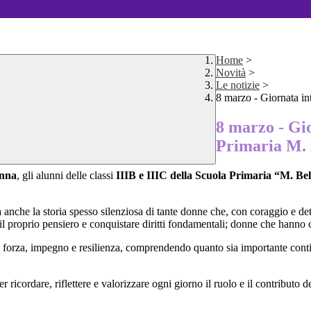
Home
>
Novità
>
Le notizie
>
8 marzo - Giornata in
8 marzo - Gi
Primaria M. 
onna
, gli alunni delle classi
IIIB e IIIC della Scuola Primaria “M. Bel
a anche la storia spesso silenziosa di tante donne che, con coraggio e 
il proprio pensiero e conquistare diritti fondamentali; donne che hanno c
forza, impegno e resilienza, comprendendo quanto sia importante continu
ordare, riflettere e valorizzare ogni giorno il ruolo e il contributo dell