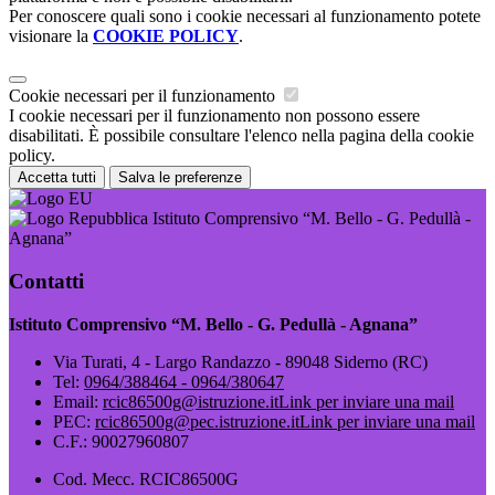
Per conoscere quali sono i cookie necessari al funzionamento potete
visionare la
COOKIE POLICY
.
Cookie necessari per il funzionamento
I cookie necessari per il funzionamento non possono essere
disabilitati. È possibile consultare l'elenco nella pagina della cookie
policy.
Accetta tutti
Salva le preferenze
Istituto Comprensivo “M. Bello - G. Pedullà -
Agnana”
Contatti
Istituto Comprensivo “M. Bello - G. Pedullà - Agnana”
Via Turati, 4 - Largo Randazzo - 89048 Siderno (RC)
Tel:
0964/388464 - 0964/380647
Email:
rcic86500g@istruzione.it
Link per inviare una mail
PEC:
rcic86500g@pec.istruzione.it
Link per inviare una mail
C.F.: 90027960807
Cod. Mecc. RCIC86500G