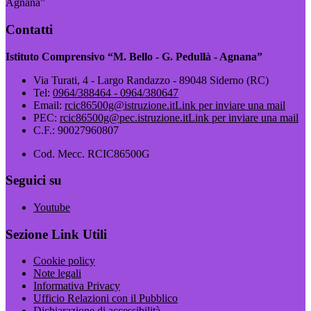
Agnana”
Contatti
Istituto Comprensivo “M. Bello - G. Pedullà - Agnana”
Via Turati, 4 - Largo Randazzo - 89048 Siderno (RC)
Tel:
0964/388464 - 0964/380647
Email:
rcic86500g@istruzione.it
Link per inviare una mail
PEC:
rcic86500g@pec.istruzione.it
Link per inviare una mail
C.F.: 90027960807
Cod. Mecc. RCIC86500G
Seguici su
Youtube
Sezione Link Utili
Cookie policy
Note legali
Informativa Privacy
Ufficio Relazioni con il Pubblico
Dichiarazione di accessibilità