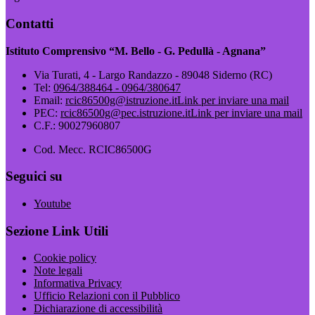
Contatti
Istituto Comprensivo “M. Bello - G. Pedullà - Agnana”
Via Turati, 4 - Largo Randazzo - 89048 Siderno (RC)
Tel:
0964/388464 - 0964/380647
Email:
rcic86500g@istruzione.it
Link per inviare una mail
PEC:
rcic86500g@pec.istruzione.it
Link per inviare una mail
C.F.: 90027960807
Cod. Mecc. RCIC86500G
Seguici su
Youtube
Sezione Link Utili
Cookie policy
Note legali
Informativa Privacy
Ufficio Relazioni con il Pubblico
Dichiarazione di accessibilità