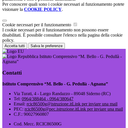
Per conoscere quali sono i cookie necessari al funzionamento potete
visionare la
COOKIE POLICY
.
Cookie necessari per il funzionamento
I cookie necessari per il funzionamento non possono essere
disabilitati. È possibile consultare l'elenco nella pagina della cookie
policy.
Accetta tutti
Salva le preferenze
Istituto Comprensivo “M. Bello - G. Pedullà -
Agnana”
Contatti
Istituto Comprensivo “M. Bello - G. Pedullà - Agnana”
Via Turati, 4 - Largo Randazzo - 89048 Siderno (RC)
Tel:
0964/388464 - 0964/380647
Email:
rcic86500g@istruzione.it
Link per inviare una mail
PEC:
rcic86500g@pec.istruzione.it
Link per inviare una mail
C.F.: 90027960807
Cod. Mecc. RCIC86500G