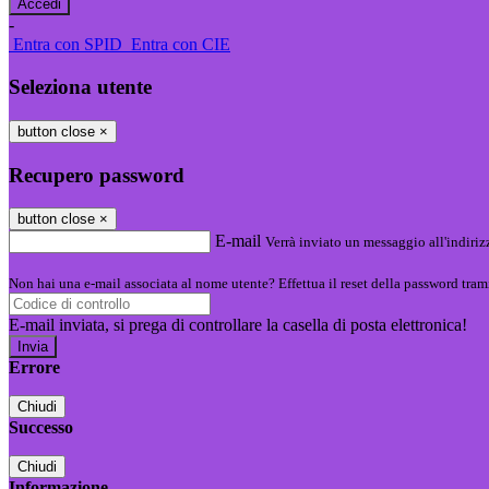
-
Entra con SPID
Entra con CIE
Seleziona utente
button close
×
Recupero password
button close
×
E-mail
Verrà inviato un messaggio all'indirizz
Non hai una e-mail associata al nome utente? Effettua il reset della password tram
E-mail inviata, si prega di controllare la casella di posta elettronica!
Errore
Chiudi
Successo
Chiudi
Informazione