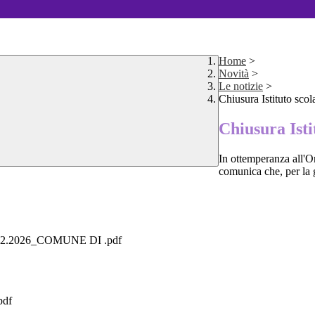
Home
>
Novità
>
Le notizie
>
Chiusura Istituto scol
Chiusura Isti
In ottemperanza all'O
comunica che, per la g
l 13.02.2026_COMUNE DI .pdf
pdf