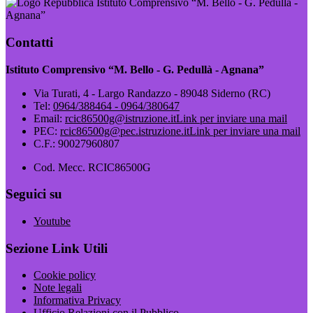
Istituto Comprensivo “M. Bello - G. Pedullà -
Agnana”
Contatti
Istituto Comprensivo “M. Bello - G. Pedullà - Agnana”
Via Turati, 4 - Largo Randazzo - 89048 Siderno (RC)
Tel:
0964/388464 - 0964/380647
Email:
rcic86500g@istruzione.it
Link per inviare una mail
PEC:
rcic86500g@pec.istruzione.it
Link per inviare una mail
C.F.: 90027960807
Cod. Mecc. RCIC86500G
Seguici su
Youtube
Sezione Link Utili
Cookie policy
Note legali
Informativa Privacy
Ufficio Relazioni con il Pubblico