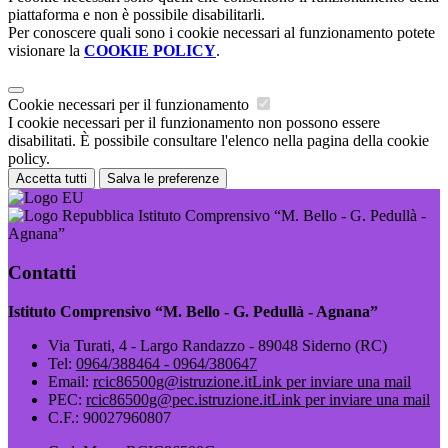
piattaforma e non è possibile disabilitarli.
Per conoscere quali sono i cookie necessari al funzionamento potete
visionare la
COOKIE POLICY
.
Cookie necessari per il funzionamento
I cookie necessari per il funzionamento non possono essere
disabilitati. È possibile consultare l'elenco nella pagina della cookie
policy.
Accetta tutti
Salva le preferenze
Istituto Comprensivo “M. Bello - G. Pedullà -
Agnana”
Contatti
Istituto Comprensivo “M. Bello - G. Pedullà - Agnana”
Via Turati, 4 - Largo Randazzo - 89048 Siderno (RC)
Tel:
0964/388464 - 0964/380647
Email:
rcic86500g@istruzione.it
Link per inviare una mail
PEC:
rcic86500g@pec.istruzione.it
Link per inviare una mail
C.F.: 90027960807