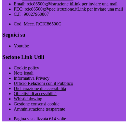
Email:
rcic86500g@istruzione.it
Link per inviare una mail
PEC:
rcic86500g@pec.istruzione.it
Link per inviare una mail
C.F.: 90027960807
Cod. Mecc. RCIC86500G
Seguici su
Youtube
Sezione Link Utili
Cookie policy
Note legali
Informativa Privacy
Ufficio Relazioni con il Pubblico
Dichiarazione di accessibilità
Obiettivi di accessibilità
Whistleblowing
Gestione consensi cookie
Amministrazione trasparente
Pagina visualizzata
614
volte