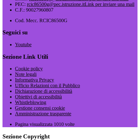
PEC:
rcic86500g@pec.istruzione.it
Link per inviare una mail
C.F.: 90027960807
Cod. Mecc. RCIC86500G
Seguici su
Youtube
Sezione Link Utili
Cookie policy
Note legali
Informativa Privacy
Ufficio Relazioni con il Pubblico
Dichiarazione di accessibilità
Obiettivi di accessibilità
Whistleblowing
Gestione consensi cookie
Amministrazione trasparente
Pagina visualizzata
1010
volte
Sezione Copyright