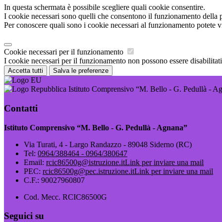
In questa schermata è possibile scegliere quali cookie consentire.
I cookie necessari sono quelli che consentono il funzionamento della pi
Per conoscere quali sono i cookie necessari al funzionamento potete v
Cookie necessari per il funzionamento
I cookie necessari per il funzionamento non possono essere disabilitati.
Accetta tutti
Salva le preferenze
Istituto Comprensivo “M. Bello - G. Pedullà - A
Contatti
Istituto Comprensivo “M. Bello - G. Pedullà - Agnana”
Via Turati, 4 - Largo Randazzo - 89048 Siderno (RC)
Tel:
0964/388464 - 0964/380647
Email:
rcic86500g@istruzione.it
Link per inviare una mail
PEC:
rcic86500g@pec.istruzione.it
Link per inviare una mail
C.F.: 90027960807
Cod. Mecc. RCIC86500G
Seguici su