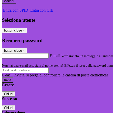
-
Entra con SPID
Entra con CIE
Seleziona utente
button close
×
Recupero password
button close
×
E-mail
Verrà inviato un messaggio all'indirizz
Non hai una e-mail associata al nome utente? Effettua il reset della password tram
E-mail inviata, si prega di controllare la casella di posta elettronica!
Errore
Chiudi
Successo
Chiudi
Informazione