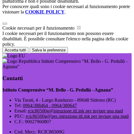
piattaforma e non è possibile disabilitarli.
Per conoscere quali sono i cookie necessari al funzionamento potete
visionare la
COOKIE POLICY
.
Cookie necessari per il funzionamento
I cookie necessari per il funzionamento non possono essere
disabilitati. È possibile consultare l'elenco nella pagina della cookie
policy.
Accetta tutti
Salva le preferenze
Istituto Comprensivo “M. Bello - G. Pedullà -
Agnana”
Contatti
Istituto Comprensivo “M. Bello - G. Pedullà - Agnana”
Via Turati, 4 - Largo Randazzo - 89048 Siderno (RC)
Tel:
0964/388464 - 0964/380647
Email:
rcic86500g@istruzione.it
Link per inviare una mail
PEC:
rcic86500g@pec.istruzione.it
Link per inviare una mail
C.F.: 90027960807
Cod. Mecc. RCIC86500G