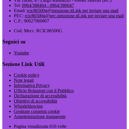
Via Turati, 4 - Largo Randazzo - 89048 Siderno (RC)
Tel:
0964/388464 - 0964/380647
Email:
rcic86500g@istruzione.it
Link per inviare una mail
PEC:
rcic86500g@pec.istruzione.it
Link per inviare una mail
C.F.: 90027960807
Cod. Mecc. RCIC86500G
Seguici su
Youtube
Sezione Link Utili
Cookie policy
Note legali
Informativa Privacy
Ufficio Relazioni con il Pubblico
Dichiarazione di accessibilità
Obiettivi di accessibilità
Whistleblowing
Gestione consensi cookie
Amministrazione trasparente
Pagina visualizzata
616
volte