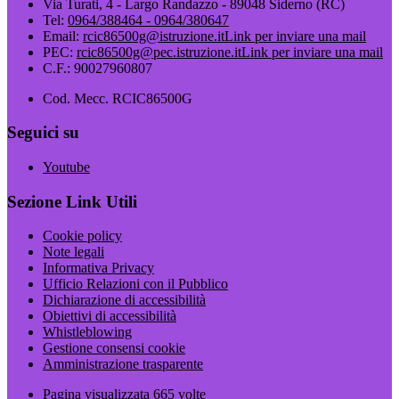
Via Turati, 4 - Largo Randazzo - 89048 Siderno (RC)
Tel:
0964/388464 - 0964/380647
Email:
rcic86500g@istruzione.it
Link per inviare una mail
PEC:
rcic86500g@pec.istruzione.it
Link per inviare una mail
C.F.: 90027960807
Cod. Mecc. RCIC86500G
Seguici su
Youtube
Sezione Link Utili
Cookie policy
Note legali
Informativa Privacy
Ufficio Relazioni con il Pubblico
Dichiarazione di accessibilità
Obiettivi di accessibilità
Whistleblowing
Gestione consensi cookie
Amministrazione trasparente
Pagina visualizzata
665
volte