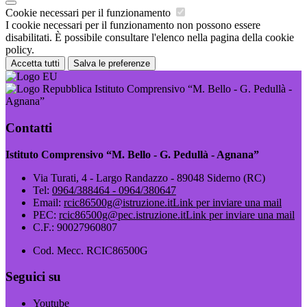
Cookie necessari per il funzionamento
I cookie necessari per il funzionamento non possono essere
disabilitati. È possibile consultare l'elenco nella pagina della cookie
policy.
Accetta tutti
Salva le preferenze
Istituto Comprensivo “M. Bello - G. Pedullà -
Agnana”
Contatti
Istituto Comprensivo “M. Bello - G. Pedullà - Agnana”
Via Turati, 4 - Largo Randazzo - 89048 Siderno (RC)
Tel:
0964/388464 - 0964/380647
Email:
rcic86500g@istruzione.it
Link per inviare una mail
PEC:
rcic86500g@pec.istruzione.it
Link per inviare una mail
C.F.: 90027960807
Cod. Mecc. RCIC86500G
Seguici su
Youtube