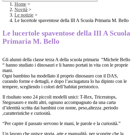
Home
>
Novità
>
Le notizie
>
Le lucertole spaventose della III A Scuola Primaria M. Bello
Le lucertole spaventose della III A Scuola
Primaria M. Bello
Gli alunni della classe terza A della scuola primaria “Michele Bello
“ hanno studiato i dinosauri e li hanno portati in vita con le proprie
mani.
Ogni bambino ha modellato il proprio dinosauro con il DAS,
curando forme e dettagli, e dopo l’asciugatura lo ha dipinto con le
tempere, scegliendo i colori dell’habitat preistorico.
Il risultato sono 24 piccoli modelli unici: T-Rex, Triceratops,
Stegosauro e molti altri, ognuno accompagnato da una carta
d’identità scritta dai bambini con nome, peso,altezza ,periodo
,caratteristiche e curiosità.
“Per capire il passato servono le mani, le parole e la curiosità.”
Un lavoro che unisce storia, arte e manualità, per scoprire che la