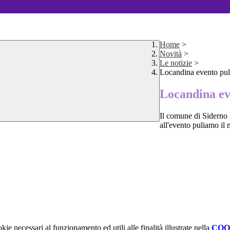
Home
>
Novità
>
Le notizie
>
Locandina evento pu
Locandina ev
Il comune di Siderno i
all'evento puliamo il
kie necessari al funzionamento ed utili alle finalità illustrate nella
COO