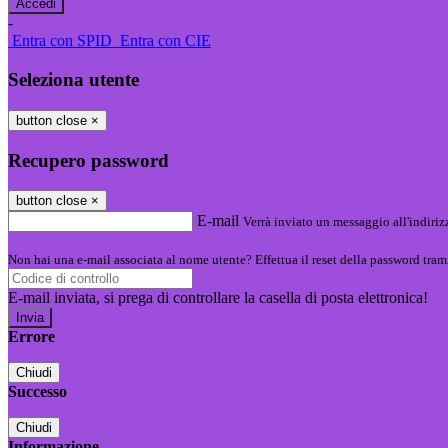
-
Entra con SPID
Entra con CIE
Seleziona utente
button close
×
Recupero password
button close
×
E-mail
Verrà inviato un messaggio all'indirizz
Non hai una e-mail associata al nome utente? Effettua il reset della password tram
E-mail inviata, si prega di controllare la casella di posta elettronica!
Errore
Chiudi
Successo
Chiudi
Informazione