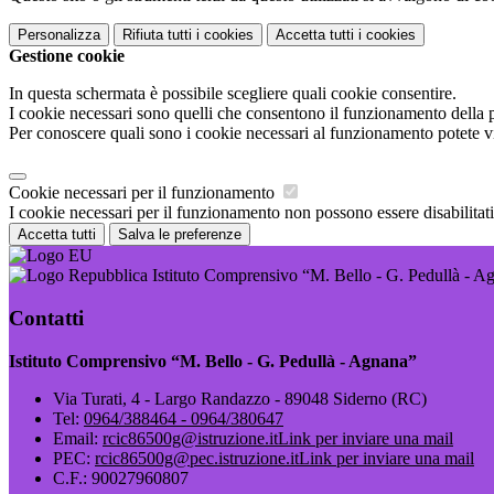
Personalizza
Rifiuta tutti
i cookies
Accetta tutti
i cookies
Gestione cookie
In questa schermata è possibile scegliere quali cookie consentire.
I cookie necessari sono quelli che consentono il funzionamento della pi
Per conoscere quali sono i cookie necessari al funzionamento potete v
Cookie necessari per il funzionamento
I cookie necessari per il funzionamento non possono essere disabilitati.
Accetta tutti
Salva le preferenze
Istituto Comprensivo “M. Bello - G. Pedullà - A
Contatti
Istituto Comprensivo “M. Bello - G. Pedullà - Agnana”
Via Turati, 4 - Largo Randazzo - 89048 Siderno (RC)
Tel:
0964/388464 - 0964/380647
Email:
rcic86500g@istruzione.it
Link per inviare una mail
PEC:
rcic86500g@pec.istruzione.it
Link per inviare una mail
C.F.: 90027960807