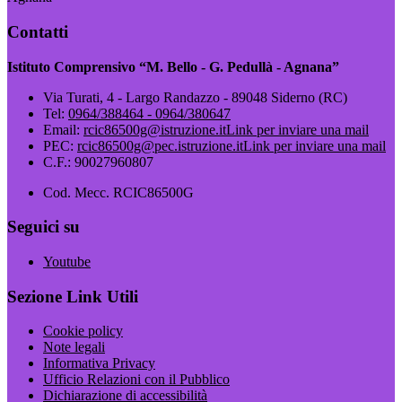
Contatti
Istituto Comprensivo “M. Bello - G. Pedullà - Agnana”
Via Turati, 4 - Largo Randazzo - 89048 Siderno (RC)
Tel:
0964/388464 - 0964/380647
Email:
rcic86500g@istruzione.it
Link per inviare una mail
PEC:
rcic86500g@pec.istruzione.it
Link per inviare una mail
C.F.: 90027960807
Cod. Mecc. RCIC86500G
Seguici su
Youtube
Sezione Link Utili
Cookie policy
Note legali
Informativa Privacy
Ufficio Relazioni con il Pubblico
Dichiarazione di accessibilità