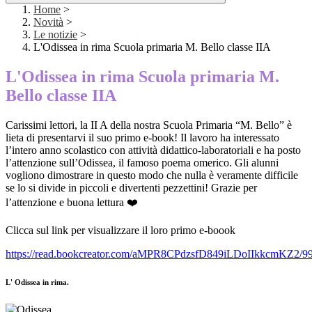
Home
>
Novità
>
Le notizie
>
L'Odissea in rima Scuola primaria M. Bello classe IIA
L'Odissea in rima Scuola primaria M.
Bello classe IIA
Carissimi lettori, la II A della nostra Scuola Primaria “M. Bello” è
lieta di presentarvi il suo primo e-book! Il lavoro ha interessato
l’intero anno scolastico con attività didattico-laboratoriali e ha posto
l’attenzione sull’Odissea, il famoso poema omerico. Gli alunni
vogliono dimostrare in questo modo che nulla è veramente difficile
se lo si divide in piccoli e divertenti pezzettini! Grazie per
l’attenzione e buona lettura ❤️
Clicca sul link per visualizzare il loro primo e-boook
https://read.bookcreator.com/aMPR8CPdzsfD849iLDoIIkkcmKZ2
L' Odissea in rima.