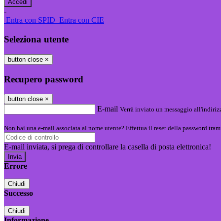
-
Entra con SPID
Entra con CIE
Seleziona utente
button close
×
Recupero password
button close
×
E-mail
Verrà inviato un messaggio all'indirizz
Non hai una e-mail associata al nome utente? Effettua il reset della password tram
E-mail inviata, si prega di controllare la casella di posta elettronica!
Errore
Chiudi
Successo
Chiudi
Informazione