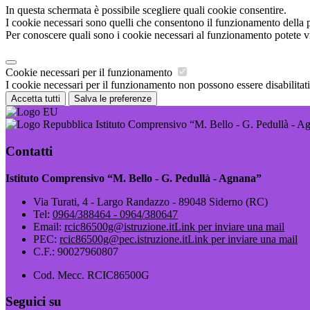
In questa schermata è possibile scegliere quali cookie consentire.
I cookie necessari sono quelli che consentono il funzionamento della pi
Per conoscere quali sono i cookie necessari al funzionamento potete v
Cookie necessari per il funzionamento
I cookie necessari per il funzionamento non possono essere disabilitati.
Accetta tutti
Salva le preferenze
Istituto Comprensivo “M. Bello - G. Pedullà - A
Contatti
Istituto Comprensivo “M. Bello - G. Pedullà - Agnana”
Via Turati, 4 - Largo Randazzo - 89048 Siderno (RC)
Tel:
0964/388464 - 0964/380647
Email:
rcic86500g@istruzione.it
Link per inviare una mail
PEC:
rcic86500g@pec.istruzione.it
Link per inviare una mail
C.F.: 90027960807
Cod. Mecc. RCIC86500G
Seguici su