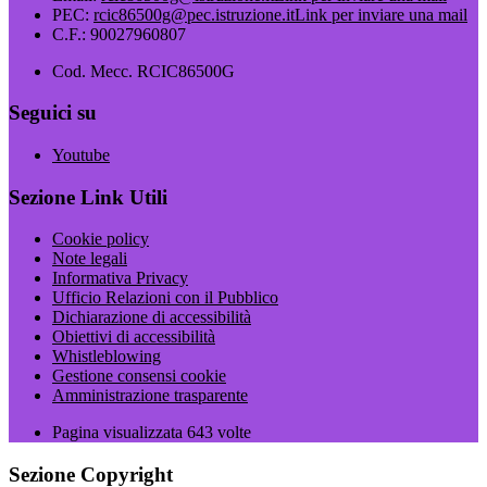
PEC:
rcic86500g@pec.istruzione.it
Link per inviare una mail
C.F.: 90027960807
Cod. Mecc. RCIC86500G
Seguici su
Youtube
Sezione Link Utili
Cookie policy
Note legali
Informativa Privacy
Ufficio Relazioni con il Pubblico
Dichiarazione di accessibilità
Obiettivi di accessibilità
Whistleblowing
Gestione consensi cookie
Amministrazione trasparente
Pagina visualizzata
643
volte
Sezione Copyright