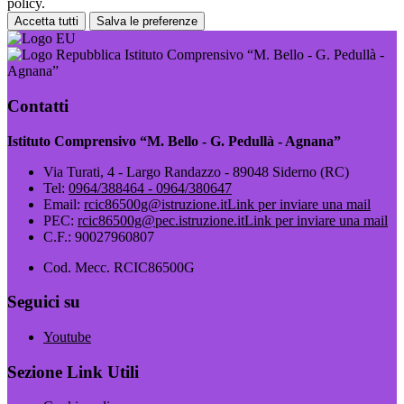
policy.
Accetta tutti
Salva le preferenze
Istituto Comprensivo “M. Bello - G. Pedullà -
Agnana”
Contatti
Istituto Comprensivo “M. Bello - G. Pedullà - Agnana”
Via Turati, 4 - Largo Randazzo - 89048 Siderno (RC)
Tel:
0964/388464 - 0964/380647
Email:
rcic86500g@istruzione.it
Link per inviare una mail
PEC:
rcic86500g@pec.istruzione.it
Link per inviare una mail
C.F.: 90027960807
Cod. Mecc. RCIC86500G
Seguici su
Youtube
Sezione Link Utili