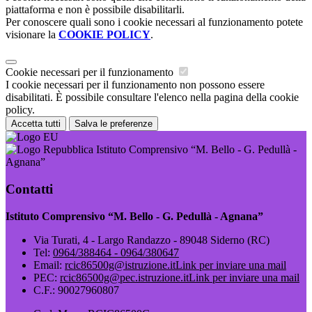
piattaforma e non è possibile disabilitarli.
Per conoscere quali sono i cookie necessari al funzionamento potete
visionare la
COOKIE POLICY
.
Cookie necessari per il funzionamento
I cookie necessari per il funzionamento non possono essere
disabilitati. È possibile consultare l'elenco nella pagina della cookie
policy.
Accetta tutti
Salva le preferenze
Istituto Comprensivo “M. Bello - G. Pedullà -
Agnana”
Contatti
Istituto Comprensivo “M. Bello - G. Pedullà - Agnana”
Via Turati, 4 - Largo Randazzo - 89048 Siderno (RC)
Tel:
0964/388464 - 0964/380647
Email:
rcic86500g@istruzione.it
Link per inviare una mail
PEC:
rcic86500g@pec.istruzione.it
Link per inviare una mail
C.F.: 90027960807