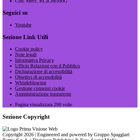
Cod. Mecc. RCIC86500G
Seguici su
Youtube
Sezione Link Utili
Cookie policy
Note legali
Informativa Privacy
Ufficio Relazioni con il Pubblico
Dichiarazione di accessibilità
Obiettivi di accessibilità
Whistleblowing
Gestione consensi cookie
Amministrazione trasparente
Pagina visualizzata
290
volte
Sezione Copyright
Copyright 2026 | Engineered and powered by Gruppo Spaggiari