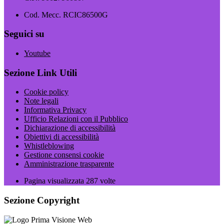
Cod. Mecc. RCIC86500G
Seguici su
Youtube
Sezione Link Utili
Cookie policy
Note legali
Informativa Privacy
Ufficio Relazioni con il Pubblico
Dichiarazione di accessibilità
Obiettivi di accessibilità
Whistleblowing
Gestione consensi cookie
Amministrazione trasparente
Pagina visualizzata
287
volte
Sezione Copyright