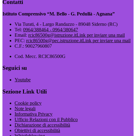
Contatti
Istituto Comprensivo “M. Bello - G. Pedullà - Agnana”
Via Turati, 4 - Largo Randazzo - 89048 Siderno (RC)
Tel:
0964/388464 - 0964/380647
Email:
rcic86500g@istruzione.it
Link per inviare una mail
PEC:
rcic86500g@pec.istruzione.it
Link per inviare una mail
C.F.: 90027960807
Cod. Mecc. RCIC86500G
Seguici su
Youtube
Sezione Link Utili
Cookie policy
Note legali
Informativa Privacy
Ufficio Relazioni con il Pubblico
Dichiarazione di accessibilità
Obiettivi di accessibilità
Whistleblowing