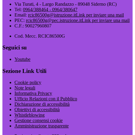
Via Turati, 4 - Largo Randazzo - 89048 Siderno (RC)
Tel:
0964/388464 - 0964/380647
Email:
rcic86500g@istruzione.it
Link per inviare una mail
PEC:
rcic86500g@pec.istruzione.it
Link per inviare una mail
C.F.: 90027960807
Cod. Mecc. RCIC86500G
Seguici su
Youtube
Sezione Link Utili
Cookie policy
Note legali
Informativa Privacy
Ufficio Relazioni con il Pubblico
Dichiarazione di accessibilità
Obiettivi di accessibilità
Whistleblowing
Gestione consensi cookie
Amministrazione trasparente