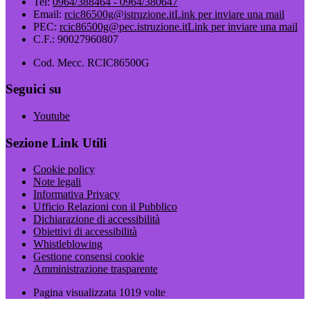
Tel:
0964/388464 - 0964/380647
Email:
rcic86500g@istruzione.it
Link per inviare una mail
PEC:
rcic86500g@pec.istruzione.it
Link per inviare una mail
C.F.: 90027960807
Cod. Mecc. RCIC86500G
Seguici su
Youtube
Sezione Link Utili
Cookie policy
Note legali
Informativa Privacy
Ufficio Relazioni con il Pubblico
Dichiarazione di accessibilità
Obiettivi di accessibilità
Whistleblowing
Gestione consensi cookie
Amministrazione trasparente
Pagina visualizzata
1019
volte