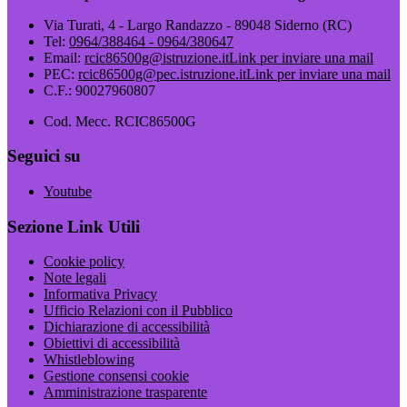
Via Turati, 4 - Largo Randazzo - 89048 Siderno (RC)
Tel:
0964/388464 - 0964/380647
Email:
rcic86500g@istruzione.it
Link per inviare una mail
PEC:
rcic86500g@pec.istruzione.it
Link per inviare una mail
C.F.: 90027960807
Cod. Mecc. RCIC86500G
Seguici su
Youtube
Sezione Link Utili
Cookie policy
Note legali
Informativa Privacy
Ufficio Relazioni con il Pubblico
Dichiarazione di accessibilità
Obiettivi di accessibilità
Whistleblowing
Gestione consensi cookie
Amministrazione trasparente