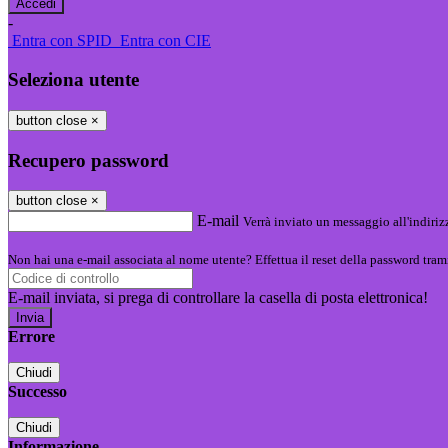
-
Entra con SPID
Entra con CIE
Seleziona utente
button close
×
Recupero password
button close
×
E-mail
Verrà inviato un messaggio all'indirizz
Non hai una e-mail associata al nome utente? Effettua il reset della password tram
E-mail inviata, si prega di controllare la casella di posta elettronica!
Errore
Chiudi
Successo
Chiudi
Informazione