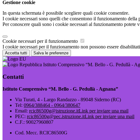
Gestione cookie
In questa schermata è possibile scegliere quali cookie consentire.
I cookie necessari sono quelli che consentono il funzionamento della pi
Per conoscere quali sono i cookie necessari al funzionamento potete v
Cookie necessari per il funzionamento
I cookie necessari per il funzionamento non possono essere disabilitati.
Accetta tutti
Salva le preferenze
Istituto Comprensivo “M. Bello - G. Pedullà - A
Contatti
Istituto Comprensivo “M. Bello - G. Pedullà - Agnana”
Via Turati, 4 - Largo Randazzo - 89048 Siderno (RC)
Tel:
0964/388464 - 0964/380647
Email:
rcic86500g@istruzione.it
Link per inviare una mail
PEC:
rcic86500g@pec.istruzione.it
Link per inviare una mail
C.F.: 90027960807
Cod. Mecc. RCIC86500G