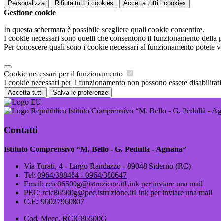
Personalizza
Rifiuta tutti
i cookies
Accetta tutti
i cookies
Gestione cookie
In questa schermata è possibile scegliere quali cookie consentire.
I cookie necessari sono quelli che consentono il funzionamento della pi
Per conoscere quali sono i cookie necessari al funzionamento potete v
Cookie necessari per il funzionamento
I cookie necessari per il funzionamento non possono essere disabilitati.
Accetta tutti
Salva le preferenze
Istituto Comprensivo “M. Bello - G. Pedullà - A
Contatti
Istituto Comprensivo “M. Bello - G. Pedullà - Agnana”
Via Turati, 4 - Largo Randazzo - 89048 Siderno (RC)
Tel:
0964/388464 - 0964/380647
Email:
rcic86500g@istruzione.it
Link per inviare una mail
PEC:
rcic86500g@pec.istruzione.it
Link per inviare una mail
C.F.: 90027960807
Cod. Mecc. RCIC86500G