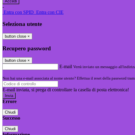
-
Entra con SPID
Entra con CIE
Seleziona utente
button close
×
Recupero password
button close
×
E-mail
Verrà inviato un messaggio all'indirizz
Non hai una e-mail associata al nome utente? Effettua il reset della password tram
E-mail inviata, si prega di controllare la casella di posta elettronica!
Errore
Chiudi
Successo
Chiudi
Informazione