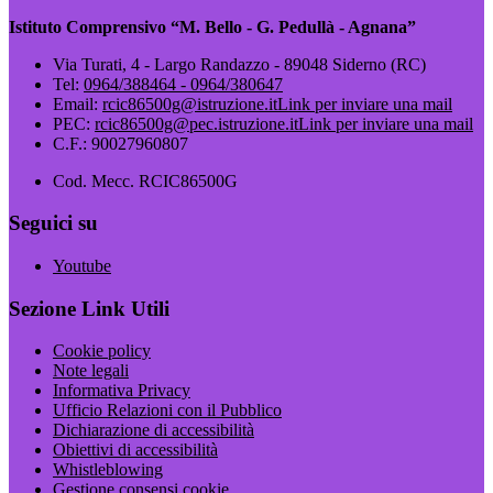
Istituto Comprensivo “M. Bello - G. Pedullà - Agnana”
Via Turati, 4 - Largo Randazzo - 89048 Siderno (RC)
Tel:
0964/388464 - 0964/380647
Email:
rcic86500g@istruzione.it
Link per inviare una mail
PEC:
rcic86500g@pec.istruzione.it
Link per inviare una mail
C.F.: 90027960807
Cod. Mecc. RCIC86500G
Seguici su
Youtube
Sezione Link Utili
Cookie policy
Note legali
Informativa Privacy
Ufficio Relazioni con il Pubblico
Dichiarazione di accessibilità
Obiettivi di accessibilità
Whistleblowing
Gestione consensi cookie