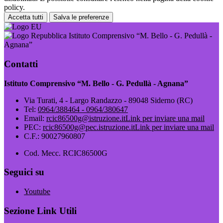
policy.
Accetta tutti
Salva le preferenze
Istituto Comprensivo “M. Bello - G. Pedullà -
Agnana”
Contatti
Istituto Comprensivo “M. Bello - G. Pedullà - Agnana”
Via Turati, 4 - Largo Randazzo - 89048 Siderno (RC)
Tel:
0964/388464 - 0964/380647
Email:
rcic86500g@istruzione.it
Link per inviare una mail
PEC:
rcic86500g@pec.istruzione.it
Link per inviare una mail
C.F.: 90027960807
Cod. Mecc. RCIC86500G
Seguici su
Youtube
Sezione Link Utili