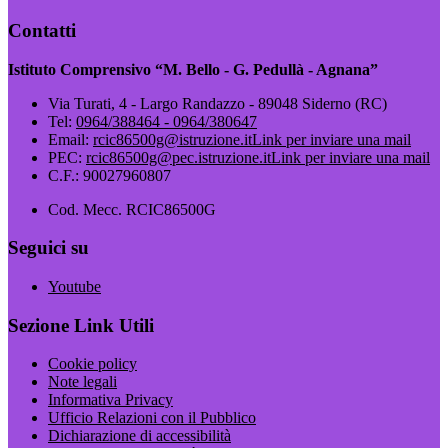
Contatti
Istituto Comprensivo “M. Bello - G. Pedullà - Agnana”
Via Turati, 4 - Largo Randazzo - 89048 Siderno (RC)
Tel:
0964/388464 - 0964/380647
Email:
rcic86500g@istruzione.it
Link per inviare una mail
PEC:
rcic86500g@pec.istruzione.it
Link per inviare una mail
C.F.: 90027960807
Cod. Mecc. RCIC86500G
Seguici su
Youtube
Sezione Link Utili
Cookie policy
Note legali
Informativa Privacy
Ufficio Relazioni con il Pubblico
Dichiarazione di accessibilità