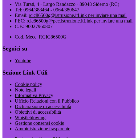
Via Turati, 4 - Largo Randazzo - 89048 Siderno (RC)
Tel:
0964/388464 - 0964/380647
Email:
rcic86500g@istruzione.it
Link per inviare una mail
PEC:
rcic86500g@pec.istruzione.it
Link per inviare una mail
C.F.: 90027960807
Cod. Mecc. RCIC86500G
Seguici su
Youtube
Sezione Link Utili
Cookie policy
Note legali
Informativa Privacy
Ufficio Relazioni con il Pubblico
Dichiarazione di accessibilità
Obiettivi di accessibilità
Whistleblowing
Gestione consensi cookie
Amministrazione trasparente