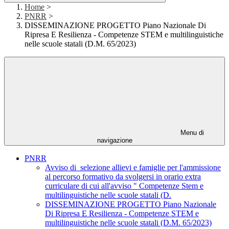
Home
>
PNRR
>
DISSEMINAZIONE PROGETTO Piano Nazionale Di
Ripresa E Resilienza - Competenze STEM e multilinguistiche
nelle scuole statali (D.M. 65/2023)
Menu di
navigazione
PNRR
Avviso di selezione allievi e famiglie per l'ammissione
al percorso formativo da svolgersi in orario extra
curriculare di cui all'avviso " Competenze Stem e
multilinguistiche nelle scuole statali (D.
DISSEMINAZIONE PROGETTO Piano Nazionale
Di Ripresa E Resilienza - Competenze STEM e
multilinguistiche nelle scuole statali (D.M. 65/2023)