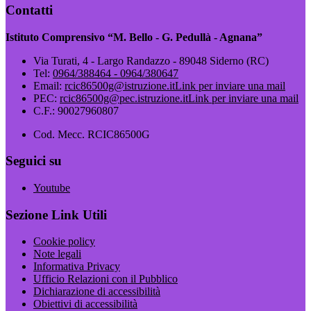
Contatti
Istituto Comprensivo “M. Bello - G. Pedullà - Agnana”
Via Turati, 4 - Largo Randazzo - 89048 Siderno (RC)
Tel:
0964/388464 - 0964/380647
Email:
rcic86500g@istruzione.it
Link per inviare una mail
PEC:
rcic86500g@pec.istruzione.it
Link per inviare una mail
C.F.: 90027960807
Cod. Mecc. RCIC86500G
Seguici su
Youtube
Sezione Link Utili
Cookie policy
Note legali
Informativa Privacy
Ufficio Relazioni con il Pubblico
Dichiarazione di accessibilità
Obiettivi di accessibilità