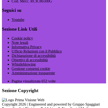
Cod. Mecc. RCIC86500G
Seguici su
Youtube
Sezione Link Utili
Cookie policy
Note legali
Informativa Privacy
Ufficio Relazioni con il Pubblico
Dichiarazione di accessibilità
Obiettivi di accessibilità
Whistleblowing
Gestione consensi cookie
Amministrazione trasparente
Pagina visualizzata
652
volte
Sezione Copyright
Copyright 2026 | Engineered and powered by Gruppo Spaggiari