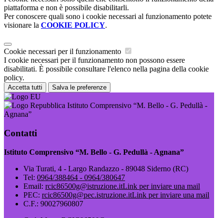
piattaforma e non è possibile disabilitarli.
Per conoscere quali sono i cookie necessari al funzionamento potete
visionare la
COOKIE POLICY
.
Cookie necessari per il funzionamento
I cookie necessari per il funzionamento non possono essere
disabilitati. È possibile consultare l'elenco nella pagina della cookie
policy.
Accetta tutti
Salva le preferenze
Istituto Comprensivo “M. Bello - G. Pedullà -
Agnana”
Contatti
Istituto Comprensivo “M. Bello - G. Pedullà - Agnana”
Via Turati, 4 - Largo Randazzo - 89048 Siderno (RC)
Tel:
0964/388464 - 0964/380647
Email:
rcic86500g@istruzione.it
Link per inviare una mail
PEC:
rcic86500g@pec.istruzione.it
Link per inviare una mail
C.F.: 90027960807