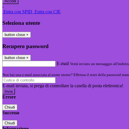
-
Entra con SPID
Entra con CIE
Seleziona utente
button close
×
Recupero password
button close
×
E-mail
Verrà inviato un messaggio all'indirizz
Non hai una e-mail associata al nome utente? Effettua il reset della password tram
E-mail inviata, si prega di controllare la casella di posta elettronica!
Errore
Chiudi
Successo
Chiudi
Informazione