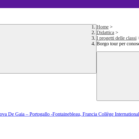
Home
>
Didattica
>
I progetti delle classi
Borgo tour per conosc
a De Gaia – Portogallo -Fontainebleau, Francia Collège Internationa