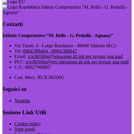
Istituto Comprensivo “M. Bello - G. Pedullà -
Agnana”
Contatti
Istituto Comprensivo “M. Bello - G. Pedullà - Agnana”
Via Turati, 4 - Largo Randazzo - 89048 Siderno (RC)
Tel:
0964/388464 - 0964/380647
Email:
rcic86500g@istruzione.it
Link per inviare una mail
PEC:
rcic86500g@pec.istruzione.it
Link per inviare una mail
C.F.: 90027960807
Cod. Mecc. RCIC86500G
Seguici su
Youtube
Sezione Link Utili
Cookie policy
Note legali