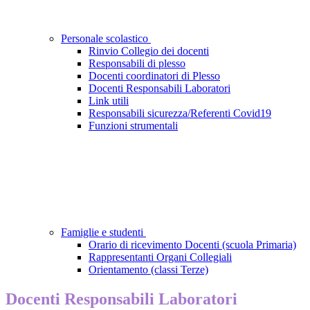
Personale scolastico
Rinvio Collegio dei docenti
Responsabili di plesso
Docenti coordinatori di Plesso
Docenti Responsabili Laboratori
Link utili
Responsabili sicurezza/Referenti Covid19
Funzioni strumentali
Famiglie e studenti
Orario di ricevimento Docenti (scuola Primaria)
Rappresentanti Organi Collegiali
Orientamento (classi Terze)
Docenti Responsabili Laboratori