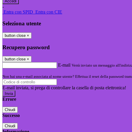
-
Entra con SPID
Entra con CIE
Seleziona utente
button close
×
Recupero password
button close
×
E-mail
Verrà inviato un messaggio all'indirizz
Non hai una e-mail associata al nome utente? Effettua il reset della password tram
E-mail inviata, si prega di controllare la casella di posta elettronica!
Errore
Chiudi
Successo
Chiudi
Informazione