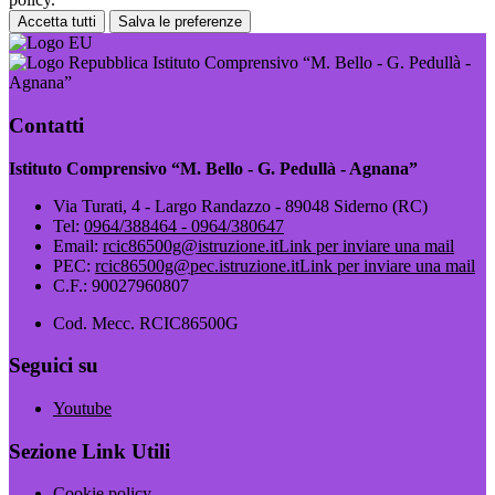
Accetta tutti
Salva le preferenze
Istituto Comprensivo “M. Bello - G. Pedullà -
Agnana”
Contatti
Istituto Comprensivo “M. Bello - G. Pedullà - Agnana”
Via Turati, 4 - Largo Randazzo - 89048 Siderno (RC)
Tel:
0964/388464 - 0964/380647
Email:
rcic86500g@istruzione.it
Link per inviare una mail
PEC:
rcic86500g@pec.istruzione.it
Link per inviare una mail
C.F.: 90027960807
Cod. Mecc. RCIC86500G
Seguici su
Youtube
Sezione Link Utili
Cookie policy