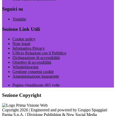
Seguici su
Youtube
Sezione Link Utili
Cookie policy
Note legali
Informativa Privacy
Ufficio Relazioni con il Pubblico
Dichiarazione di accessibilità
Obiettivi di accessibilità
Whistleblowing
Gestione consensi cookie
Amministrazione trasparente
Pagina visualizzata
465
volte
Sezione Copyright
Copyright 2026 | Engineered and powered by Gruppo Spaggiari
Parma S.p.A. | Divisione Publishing & New Social Media