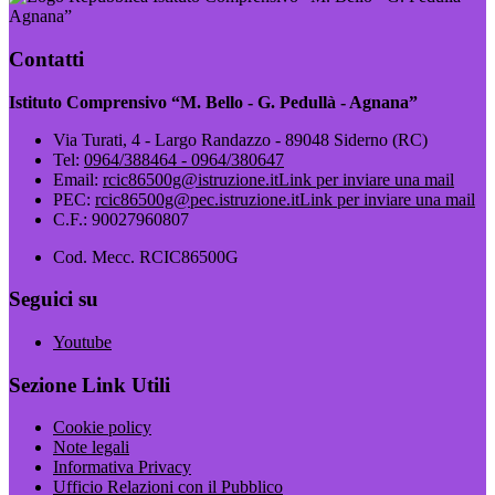
Agnana”
Contatti
Istituto Comprensivo “M. Bello - G. Pedullà - Agnana”
Via Turati, 4 - Largo Randazzo - 89048 Siderno (RC)
Tel:
0964/388464 - 0964/380647
Email:
rcic86500g@istruzione.it
Link per inviare una mail
PEC:
rcic86500g@pec.istruzione.it
Link per inviare una mail
C.F.: 90027960807
Cod. Mecc. RCIC86500G
Seguici su
Youtube
Sezione Link Utili
Cookie policy
Note legali
Informativa Privacy
Ufficio Relazioni con il Pubblico