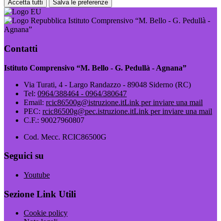
Accetta tutti
Salva le preferenze
Istituto Comprensivo “M. Bello - G. Pedullà -
Agnana”
Contatti
Istituto Comprensivo “M. Bello - G. Pedullà - Agnana”
Via Turati, 4 - Largo Randazzo - 89048 Siderno (RC)
Tel:
0964/388464 - 0964/380647
Email:
rcic86500g@istruzione.it
Link per inviare una mail
PEC:
rcic86500g@pec.istruzione.it
Link per inviare una mail
C.F.: 90027960807
Cod. Mecc. RCIC86500G
Seguici su
Youtube
Sezione Link Utili
Cookie policy