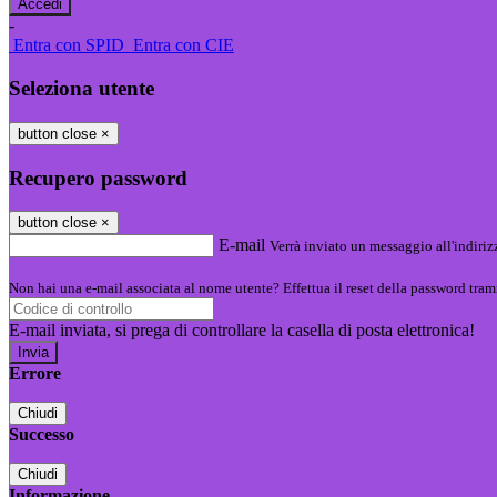
-
Entra con SPID
Entra con CIE
Seleziona utente
button close
×
Recupero password
button close
×
E-mail
Verrà inviato un messaggio all'indirizz
Non hai una e-mail associata al nome utente? Effettua il reset della password tram
E-mail inviata, si prega di controllare la casella di posta elettronica!
Errore
Chiudi
Successo
Chiudi
Informazione