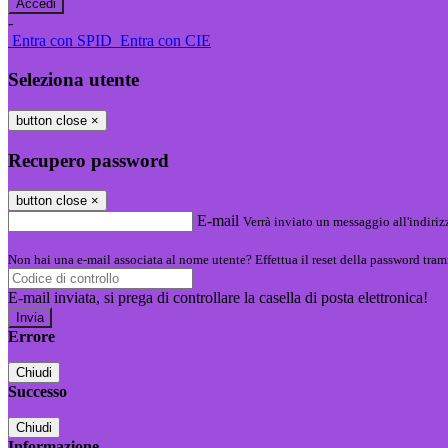
-
Entra con SPID
Entra con CIE
Seleziona utente
button close
×
Recupero password
button close
×
E-mail
Verrà inviato un messaggio all'indirizz
Non hai una e-mail associata al nome utente? Effettua il reset della password tram
E-mail inviata, si prega di controllare la casella di posta elettronica!
Errore
Chiudi
Successo
Chiudi
Informazione