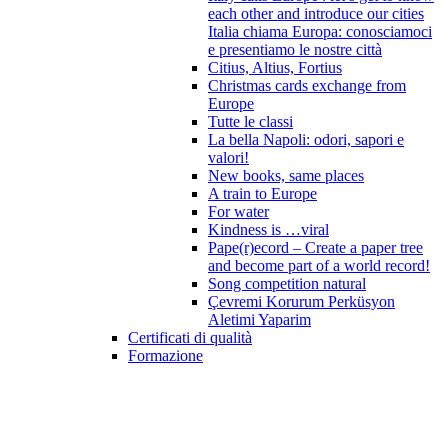
each other and introduce our cities
Italia chiama Europa: conosciamoci
e presentiamo le nostre città
Citius, Altius, Fortius
Christmas cards exchange from
Europe
Tutte le classi
La bella Napoli: odori, sapori e
valori!
New books, same places
A train to Europe
For water
Kindness is …viral
Pape(r)ecord – Create a paper tree
and become part of a world record!
Song competition natural
Çevremi Korurum Perküsyon
Aletimi Yaparim
Certificati di qualità
Formazione