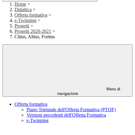
Home
>
Didattica
>
Offerta formativa
>
e-Twinning
>
Progetti
>
Progetti 2020-2021
>
Citius, Altius, Fortius
Menu di
navigazione
Offerta formativa
Piano Triennale dell'Offerta Formativa (PTOF)
Versioni precedenti dell'Offerta Formativa
e-Twinning