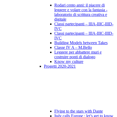
Rodari cento anni: il piacere di
leggere e volare con la fantasia -
laboratorio di scrittura creativa e
digitale
Classi partecipanti – IIIA-IIIC-IIID-
IVC
Classi partecipanti – IIIA-IIIC-IIID-
IVC
Building Models between Takes
Classe IV A – M.Bello
Leggere per abbattere muri e
costruire ponti di dialogo
Know my culture
Progetti 2020-2021
Flying to the stars with Dante
Italy calls Europe : let’s get to know