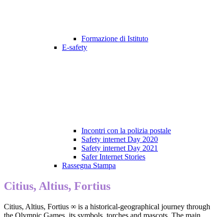
Formazione di Istituto
E-safety
Incontri con la polizia postale
Safety internet Day 2020
Safety internet Day 2021
Safer Internet Stories
Rassegna Stampa
Citius, Altius, Fortius
Citius, Altius, Fortius ∞ is a historical-geographical journey through
the Olympic Games, its symbols, torches and mascots. The main