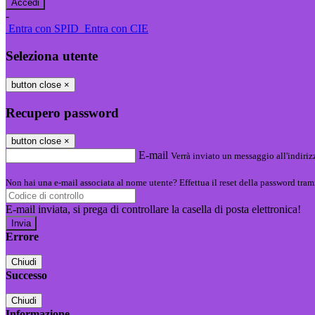
-
Entra con SPID
Entra con CIE
Seleziona utente
button close
×
Recupero password
button close
×
E-mail
Verrà inviato un messaggio all'indirizz
Non hai una e-mail associata al nome utente? Effettua il reset della password tram
E-mail inviata, si prega di controllare la casella di posta elettronica!
Errore
Chiudi
Successo
Chiudi
Informazione