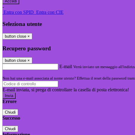
-
Entra con SPID
Entra con CIE
Seleziona utente
button close
×
Recupero password
button close
×
E-mail
Verrà inviato un messaggio all'indirizz
Non hai una e-mail associata al nome utente? Effettua il reset della password tram
E-mail inviata, si prega di controllare la casella di posta elettronica!
Errore
Chiudi
Successo
Chiudi
Informazione